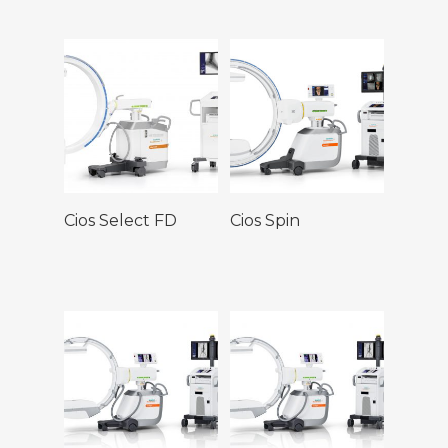
Leer Más
Leer Más
Cios Select FD
Cios Spin