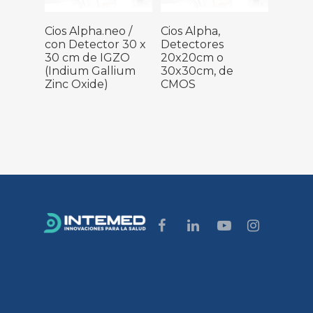
Leer Más
Leer Más
Cios Alpha.neo /
Cios Alpha,
con Detector 30 x
Detectores
30 cm de IGZO
20x20cm o
(Indium Gallium
30x30cm, de
Zinc Oxide)
CMOS