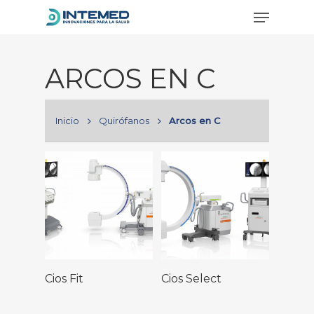
ARCOS EN C
Hit enter to search or ESC to close
Inicio
Quirófanos
Arcos en C
Leer Más
Leer Más
Cios Fit
Cios Select