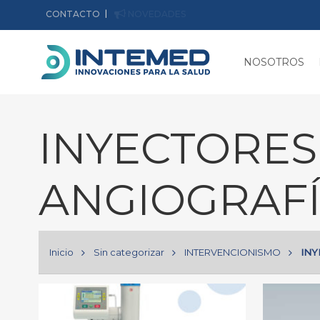
CONTACTO
NOVEDADES
NOSOTROS
INYECTORES
Hit enter to search or ESC to close
ANGIOGRAF
Inicio
Sin categorizar
INTERVENCIONISMO
INY