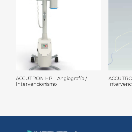
Leer Más
Leer Más
ACCUTRON HP – Angiografía /
ACCUTRON
Intervencionismo
Intervenc