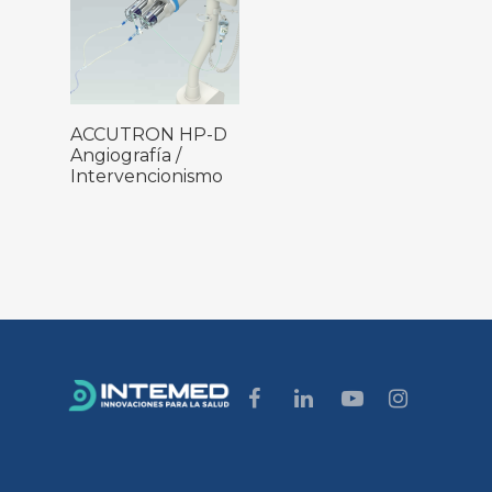
Leer Más
ACCUTRON HP-D
Angiografía /
Intervencionismo