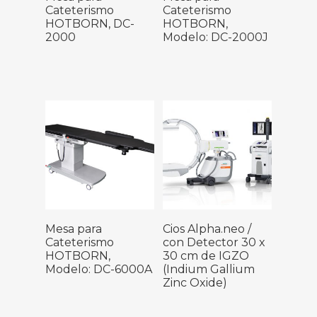
Cateterismo
Cateterismo
HOTBORN, DC-
HOTBORN,
2000
Modelo: DC-2000J
Leer Más
Leer Más
Mesa para
Cios Alpha.neo /
Cateterismo
con Detector 30 x
HOTBORN,
30 cm de IGZO
Modelo: DC-6000A
(Indium Gallium
Zinc Oxide)