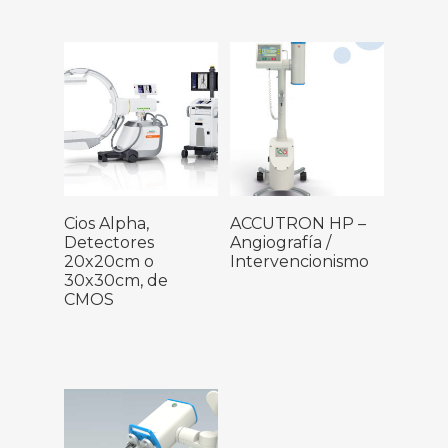
Leer Más
Leer Más
Cios Alpha,
ACCUTRON HP –
Detectores
Angiografía /
20x20cm o
Intervencionismo
30x30cm, de
CMOS