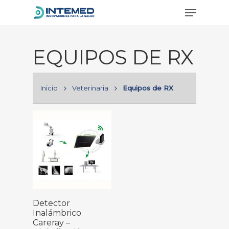
EQUIPOS DE RX
Hit enter to search or ESC to close
Inicio
Veterinaria
Equipos de RX
Leer Más
Detector
Inalámbrico
Careray –