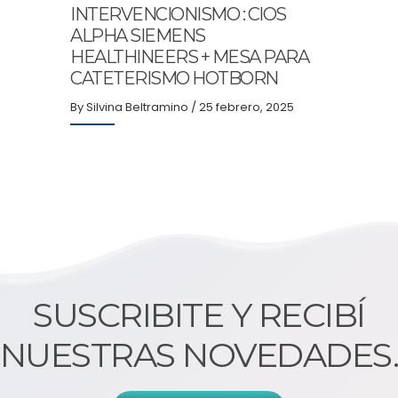
ARGE
INTERVENCIONISMO : CIOS
INTE
ALPHA SIEMENS
2019
By Silv
HEALTHINEERS + MESA PARA
CATETERISMO HOTBORN
By Silvina Beltramino
/ 25 febrero, 2025
SUSCRIBITE Y RECIBÍ
NUESTRAS NOVEDADES