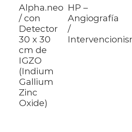
Alpha.neo
HP –
/ con
Angiografía
Detector
/
30 x 30
Intervencioni
cm de
IGZO
(Indium
Gallium
Zinc
Oxide)